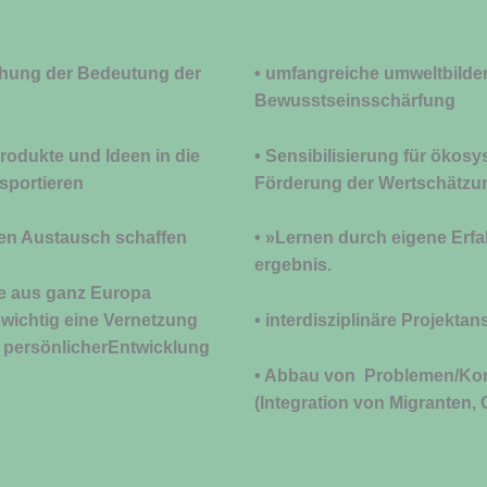
ichung der Bedeutung
der
• umfangreiche umweltbild
Bewusstseinsschärfung
 Produkte und Ideen
in die
• Sensibilisierung für ök
sportieren
Förderung der Wertschätzung
igen Austausch
schaffen
• »Lernen durch eigene Erfah
ergebnis.
de aus ganz Europa
wichtig eine Vernetzung
• interdisziplinäre Projekta
d persönlicherEntwicklung
• Abbau von Problemen/Konf
(Integration von Migranten, 