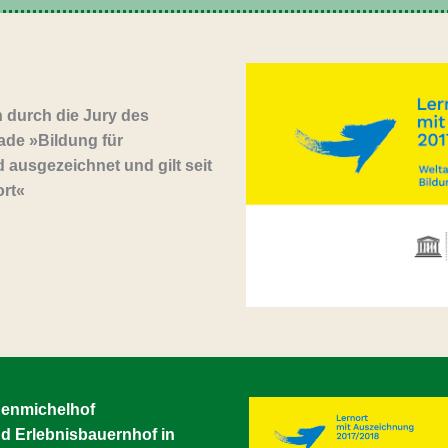
 durch die Jury
des
ade »Bildung
für
d ausgezeichnet
und gilt seit
rt
«
genmichelhof
d Erlebnisbauernhof in