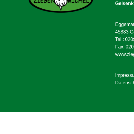
Gelsenk
Eggeman
45883 G
Tel.: 020
Fax: 020
www.zie
Impress
Datensch