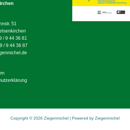
irchen
nstr. 51
elsenkirchen
9 / 9 44 36 81
9 / 9 44 36 87
genmichel.de
um
utzerklärung
Copyright © 2026 Ziegenmichel | Powered by Ziegenmichel