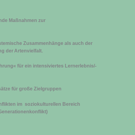
ende Maßnahmen zur
osystemische Zusammenhänge als
auch der
 der Artenvielfalt.
rung« für ein intensiviertes Lernerlebnis/-
nsätze für große Zielgruppen
likten im soziokulturellen Bereich
Generationenkonflikt)