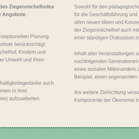
g des Ziegenmichelhofes
Sowohl für den pädagogische
er Angebote.
für die Geschäftsführung und
allen neuen Ideen und Konzep
der Ziegenmichelhof auch mit
onzeptionellen Planung
einer ständigen Diskussion zu
ebote berücksichtigt.
ichelhof, Kindern und
Inhalt aller Veranstaltungen 
rer Umwelt und ihren
nachfolgenden Generationen 
eines sozialen Miteinanders a
Beispiel, einen sogenannten 
haltigkeitsgedanke auch
emen in ihrer
Als weitere Zielrichtung vers
ie) aufzuarbeiten.
Komponente der Ökonomie in 