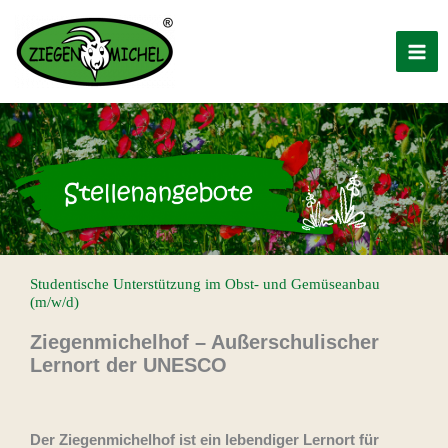
Zum
MA
Inhalt
ME
springen
Studentische Unterstützung im Obst- und Gemüseanbau
(m/w/d)
Ziegenmichelhof – Außerschulischer
Lernort der UNESCO
Der Ziegenmichelhof ist ein lebendiger Lernort für